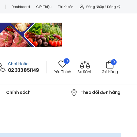
Đăng Nhập
/
Đăng Ký
Dashboard
Giới Thiệu
Tài Khoản
0
0
Chat Hoặc
:
02 333 851149
Yêu Thích
So Sánh
Giỏ Hàng
Theo dõi đơn hàng
Chính sách