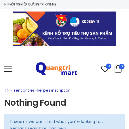
N KHỞI NGHIỆP QUẢNG TRỊ ONLINE
0
0
>
rencontres-herpes inscription
Nothing Found
It seems we can’t find what you’re looking for.
Perhaps searching can help.