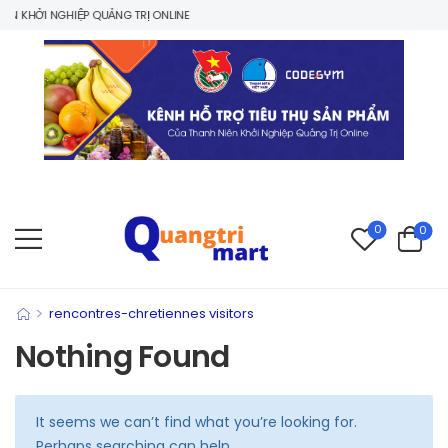
 KHỞI NGHIỆP QUẢNG TRỊ ONLINE
0
0
>
rencontres-chretiennes visitors
Nothing Found
It seems we can’t find what you’re looking for.
Perhaps searching can help.