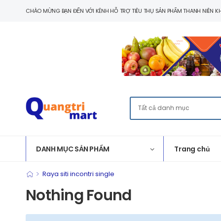
CHÀO MỪNG BẠN ĐẾN VỚI KÊNH HỖ TRỢ TIÊU THỤ SẢN PHẨM THANH NIÊN KH
DANH MỤC SẢN PHẨM
Trang chủ
>
Raya siti incontri single
Nothing Found