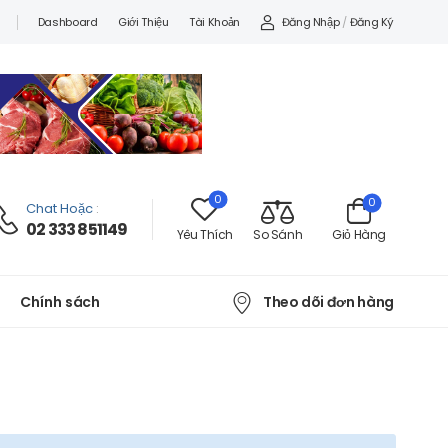
Đăng Nhập
/
Đăng Ký
Dashboard
Giới Thiệu
Tài Khoản
0
0
Chat Hoặc
:
02 333 851149
Yêu Thích
So Sánh
Giỏ Hàng
Theo dõi đơn hàng
Chính sách