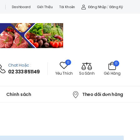
Đăng Nhập
/
Đăng Ký
Dashboard
Giới Thiệu
Tài Khoản
0
0
Chat Hoặc
:
02 333 851149
Yêu Thích
So Sánh
Giỏ Hàng
Theo dõi đơn hàng
Chính sách