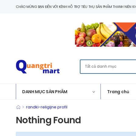
CHÀO MỪNG BẠN ĐẾN VỚI KÊNH HỖ TRỢ TIÊU THỤ SẢN PHẨM THANH NIÊN KH
DANH MỤC SẢN PHẨM
Trang chủ
>
randki-religijne profil
Nothing Found