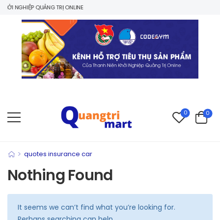
HỞI NGHIỆP QUẢNG TRỊ ONLINE
0
0
>
quotes insurance car
Nothing Found
It seems we can’t find what you’re looking for.
Perhaps searching can help.