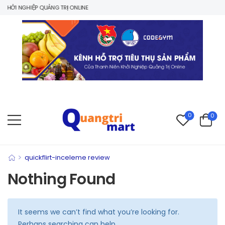
HỞI NGHIỆP QUẢNG TRỊ ONLINE
0
0
>
quickflirt-inceleme review
Nothing Found
It seems we can’t find what you’re looking for.
Perhaps searching can help.