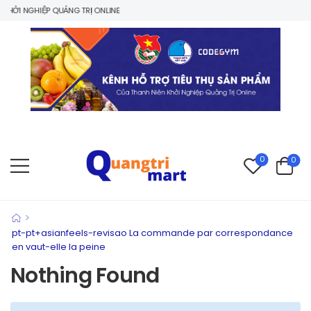
HỞI NGHIỆP QUẢNG TRỊ ONLINE
0
0
>
pt-pt+asianfeels-revisao La commande par correspondance
en vaut-elle la peine
Nothing Found