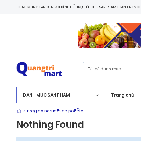
CHÀO MỪNG BẠN ĐẾN VỚI KÊNH HỖ TRỢ TIÊU THỤ SẢN PHẨM THANH NIÊN KH
DANH MỤC SẢN PHẨM
Trang chủ
>
Pregled narudЕѕbe poЕЎte
Nothing Found