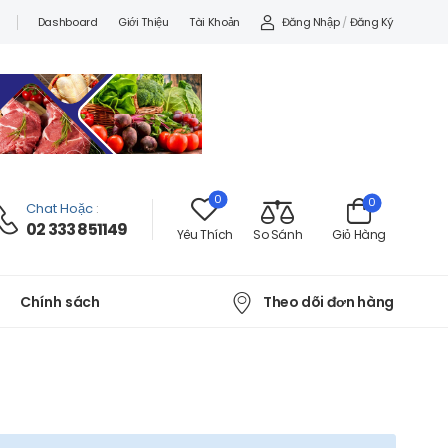
Đăng Nhập
/
Đăng Ký
Dashboard
Giới Thiệu
Tài Khoản
0
0
Chat Hoặc
:
02 333 851149
Yêu Thích
So Sánh
Giỏ Hàng
Theo dõi đơn hàng
Chính sách