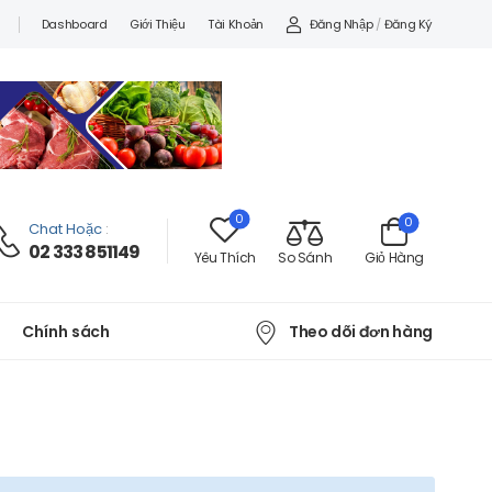
Đăng Nhập
/
Đăng Ký
Dashboard
Giới Thiệu
Tài Khoản
0
0
Chat Hoặc
:
02 333 851149
Yêu Thích
So Sánh
Giỏ Hàng
Theo dõi đơn hàng
Chính sách