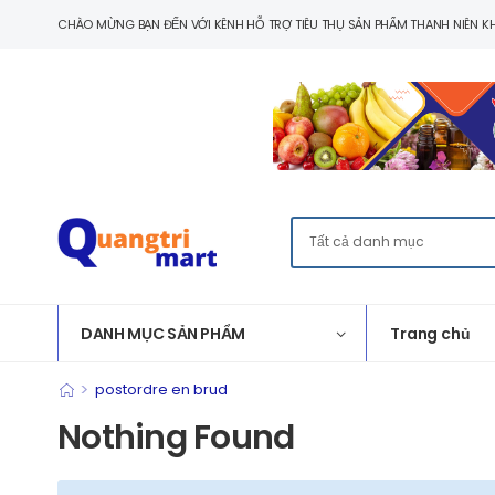
CHÀO MỪNG BẠN ĐẾN VỚI KÊNH HỖ TRỢ TIÊU THỤ SẢN PHẨM THANH NIÊN KH
DANH MỤC SẢN PHẨM
Trang chủ
>
postordre en brud
Nothing Found