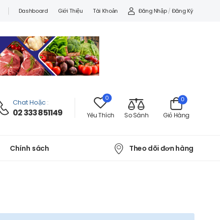
Đăng Nhập
/
Đăng Ký
Dashboard
Giới Thiệu
Tài Khoản
0
0
Chat Hoặc
:
02 333 851149
Yêu Thích
So Sánh
Giỏ Hàng
Theo dõi đơn hàng
Chính sách