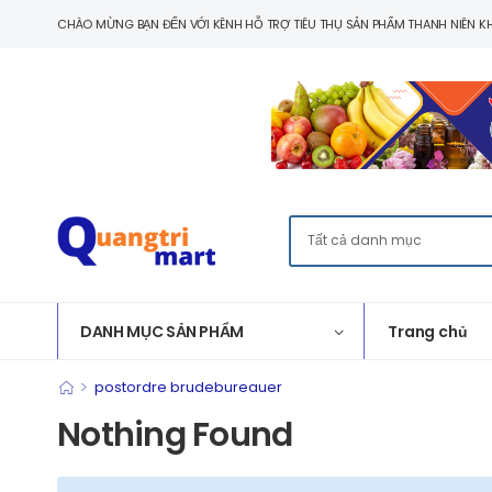
CHÀO MỪNG BẠN ĐẾN VỚI KÊNH HỖ TRỢ TIÊU THỤ SẢN PHẨM THANH NIÊN KH
DANH MỤC SẢN PHẨM
Trang chủ
>
postordre brudebureauer
Nothing Found