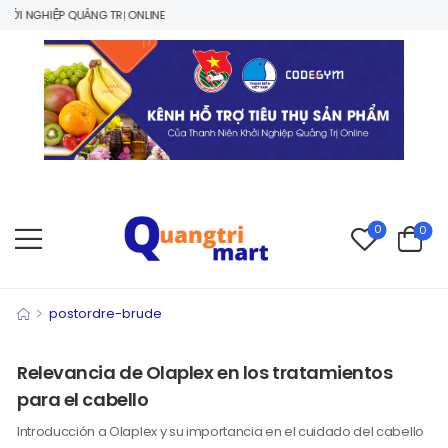
I NGHIỆP QUẢNG TRỊ ONLINE
0
0
>
postordre-brude
Relevancia de Olaplex en los tratamientos
para el cabello
Introducción a Olaplex y su importancia en el cuidado del cabello