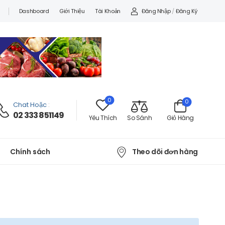
Đăng Nhập
/
Đăng Ký
Dashboard
Giới Thiệu
Tài Khoản
0
0
Chat Hoặc
:
02 333 851149
Yêu Thích
So Sánh
Giỏ Hàng
Theo dõi đơn hàng
Chính sách