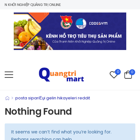
ÊN KHỞI NGHIỆP QUẢNG TRỊ ONLINE
0
0
>
posta sipariЕџi gelin hikayeleri reddit
Nothing Found
It seems we can’t find what you’re looking for.
Perhaps searching can help.