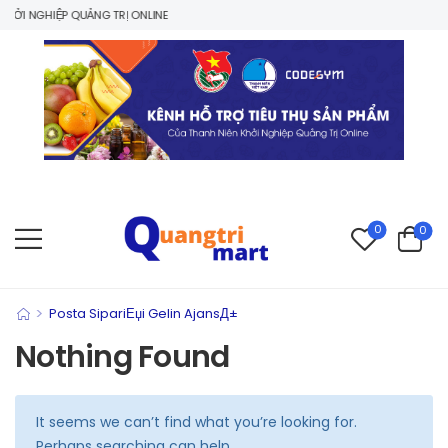
ỞI NGHIỆP QUẢNG TRỊ ONLINE
0
0
>
Posta SipariЕџi Gelin AjansД±
Nothing Found
It seems we can’t find what you’re looking for.
Perhaps searching can help.