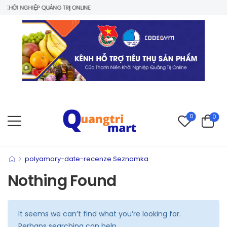
KHỞI NGHIỆP QUẢNG TRỊ ONLINE
0
0
>
polyamory-date-recenze Seznamka
Nothing Found
It seems we can’t find what you’re looking for.
Perhaps searching can help.