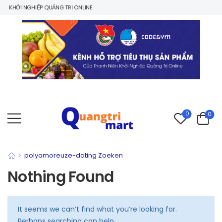
 KHỞI NGHIỆP QUẢNG TRỊ ONLINE
0
0
>
polyamoreuze-dating Zoeken
Nothing Found
It seems we can’t find what you’re looking for.
Perhaps searching can help.