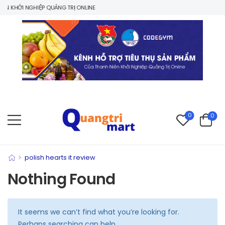
N KHỞI NGHIỆP QUẢNG TRỊ ONLINE
0
0
>
polish hearts it review
Nothing Found
It seems we can’t find what you’re looking for.
Perhaps searching can help.