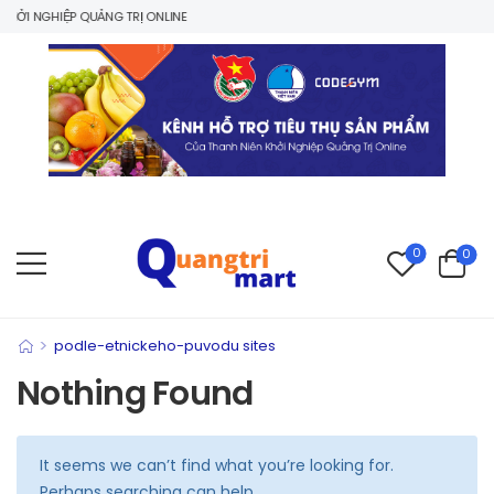
ỞI NGHIỆP QUẢNG TRỊ ONLINE
0
0
>
podle-etnickeho-puvodu sites
Nothing Found
It seems we can’t find what you’re looking for.
Perhaps searching can help.