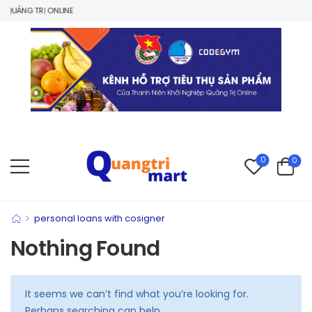
QUẢNG TRỊ ONLINE
0
0
>
personal loans with cosigner
Nothing Found
It seems we can’t find what you’re looking for.
Perhaps searching can help.