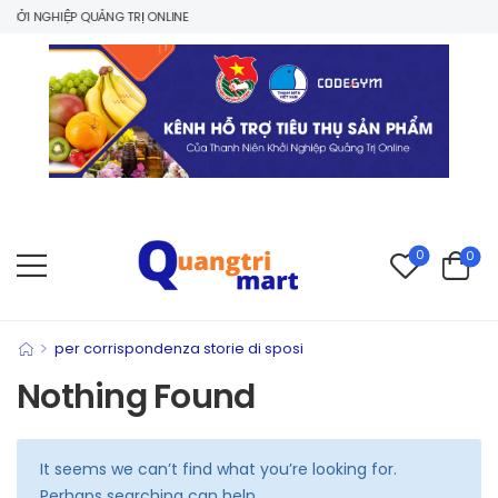
ỞI NGHIỆP QUẢNG TRỊ ONLINE
0
0
>
per corrispondenza storie di sposi
Nothing Found
It seems we can’t find what you’re looking for.
Perhaps searching can help.