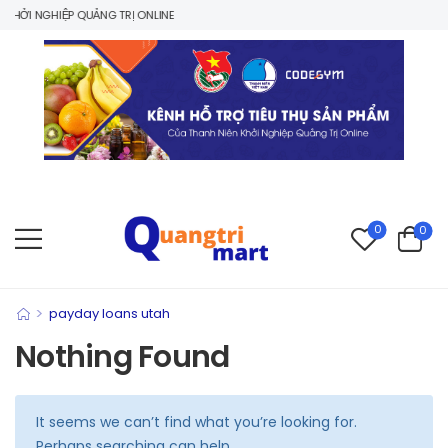
HỞI NGHIỆP QUẢNG TRỊ ONLINE
0
0
>
payday loans utah
Nothing Found
It seems we can’t find what you’re looking for.
Perhaps searching can help.