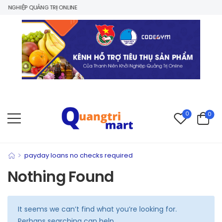
 NGHIỆP QUẢNG TRỊ ONLINE
0
0
>
payday loans no checks required
Nothing Found
It seems we can’t find what you’re looking for.
Perhaps searching can help.