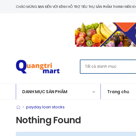
CHÀO MỪNG BẠN ĐẾN VỚI KÊNH HỖ TRỢ TIÊU THỤ SẢN PHẨM THANH NIÊN KH
DANH MỤC SẢN PHẨM
Trang chủ
>
payday loan stocks
Nothing Found