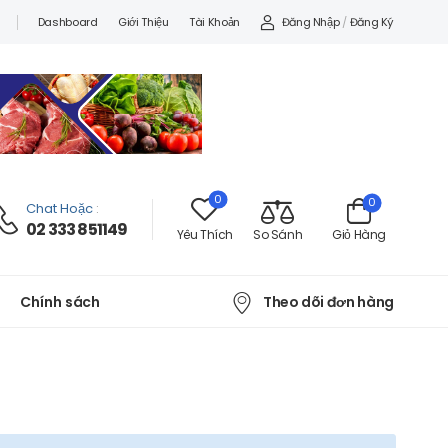
Đăng Nhập
/
Đăng Ký
Dashboard
Giới Thiệu
Tài Khoản
0
0
Chat Hoặc
:
02 333 851149
Yêu Thích
So Sánh
Giỏ Hàng
Theo dõi đơn hàng
Chính sách