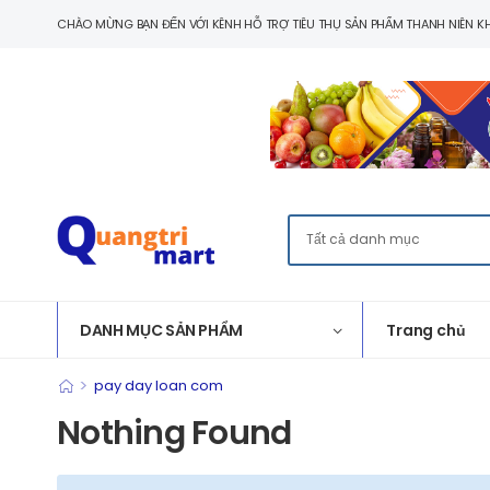
CHÀO MỪNG BẠN ĐẾN VỚI KÊNH HỖ TRỢ TIÊU THỤ SẢN PHẨM THANH NIÊN KH
DANH MỤC SẢN PHẨM
Trang chủ
>
pay day loan com
Nothing Found