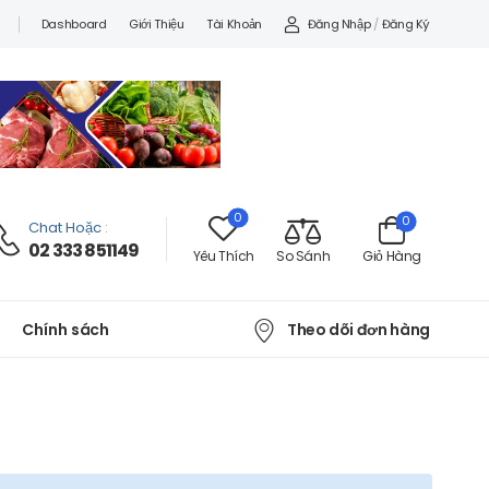
Đăng Nhập
/
Đăng Ký
Dashboard
Giới Thiệu
Tài Khoản
0
0
Chat Hoặc
:
02 333 851149
Yêu Thích
So Sánh
Giỏ Hàng
Theo dõi đơn hàng
Chính sách