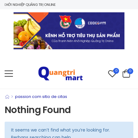
KHỞI NGHIỆP QUẢNG TRỊ ONLINE
0
0
>
passion com sitio de citas
Nothing Found
It seems we can’t find what you’re looking for.
Perhaps searching can help.