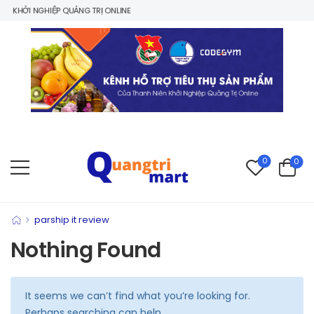
 KHỞI NGHIỆP QUẢNG TRỊ ONLINE
0
0
>
parship it review
Nothing Found
It seems we can’t find what you’re looking for.
Perhaps searching can help.