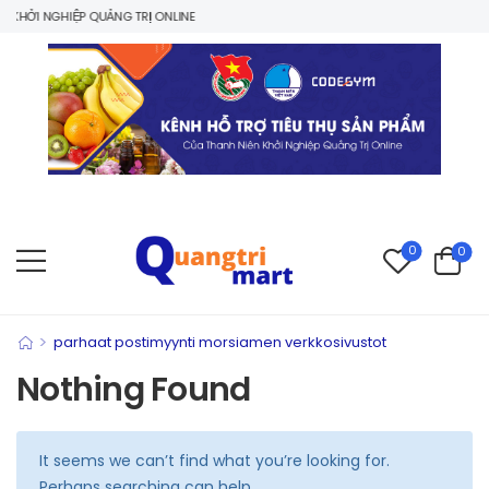
KHỞI NGHIỆP QUẢNG TRỊ ONLINE
0
0
>
parhaat postimyynti morsiamen verkkosivustot
Nothing Found
It seems we can’t find what you’re looking for.
Perhaps searching can help.