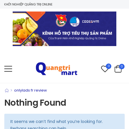
KHỞI NGHIỆP QUẢNG TRỊ ONLINE
0
0
>
onlylads fr review
Nothing Found
It seems we can’t find what you’re looking for.
Perhaps searching can help.