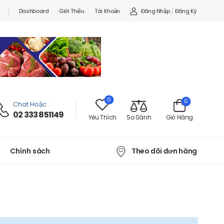
Đăng Nhập
/
Đăng Ký
Dashboard
Giới Thiệu
Tài Khoản
0
0
Chat Hoặc
:
02 333 851149
Yêu Thích
So Sánh
Giỏ Hàng
Theo dõi đơn hàng
Chính sách