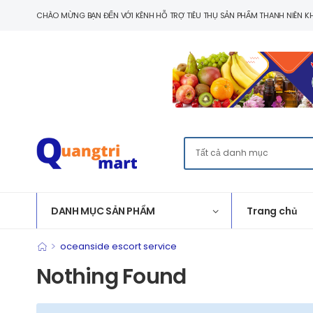
CHÀO MỪNG BẠN ĐẾN VỚI KÊNH HỖ TRỢ TIÊU THỤ SẢN PHẨM THANH NIÊN KH
DANH MỤC SẢN PHẨM
Trang chủ
>
oceanside escort service
Nothing Found