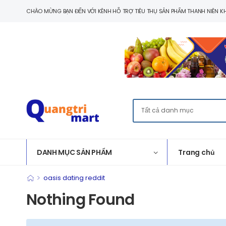
CHÀO MỪNG BẠN ĐẾN VỚI KÊNH HỖ TRỢ TIÊU THỤ SẢN PHẨM THANH NIÊN KH
DANH MỤC SẢN PHẨM
Trang chủ
>
oasis dating reddit
Nothing Found