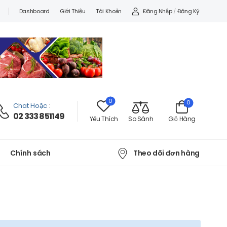
Đăng Nhập
/
Đăng Ký
Dashboard
Giới Thiệu
Tài Khoản
0
0
Chat Hoặc
:
02 333 851149
Yêu Thích
So Sánh
Giỏ Hàng
Theo dõi đơn hàng
Chính sách