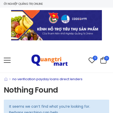
ỞI NGHIỆP QUẢNG TRỊ ONLINE
0
0
>
no verification payday loans direct lenders
Nothing Found
It seems we can’t find what you’re looking for.
Perhaps searching can help.