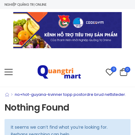
 NGHIỆP QUẢNG TRỊ ONLINE
0
0
>
no+hot-guyana-kvinner topp postordre brud nettsteder.
Nothing Found
It seems we can’t find what you’re looking for.
Perhaps searching can help.