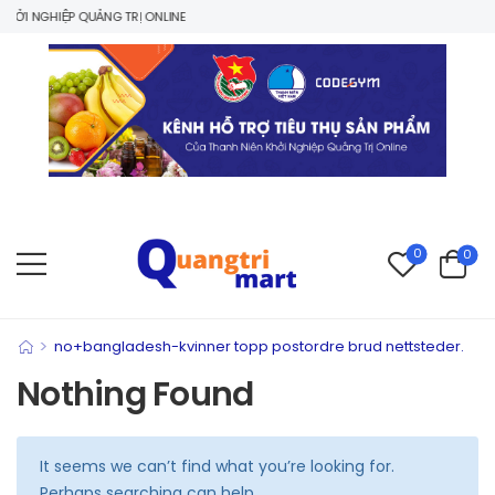
ỞI NGHIỆP QUẢNG TRỊ ONLINE
0
0
>
no+bangladesh-kvinner topp postordre brud nettsteder.
Nothing Found
It seems we can’t find what you’re looking for.
Perhaps searching can help.