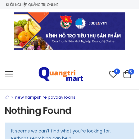
 KHỞI NGHIỆP QUẢNG TRỊ ONLINE
0
0
>
new hampshire payday loans
Nothing Found
It seems we can’t find what you’re looking for.
Perhaps searching can help.