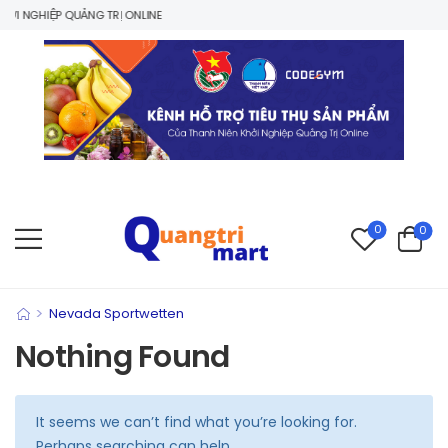
I NGHIỆP QUẢNG TRỊ ONLINE
0
0
>
Nevada Sportwetten
Nothing Found
It seems we can’t find what you’re looking for.
Perhaps searching can help.