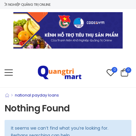
ỞI NGHIỆP QUẢNG TRỊ ONLINE
0
0
>
national payday loans
Nothing Found
It seems we can’t find what you’re looking for.
Perhaps searching can help.