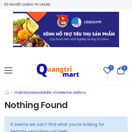
ỞI NGHIỆP QUẢNG TRỊ ONLINE
0
0
>
mytranssexualdate-inceleme visitors
Nothing Found
It seems we can’t find what you’re looking for.
Perhaps searching can help.