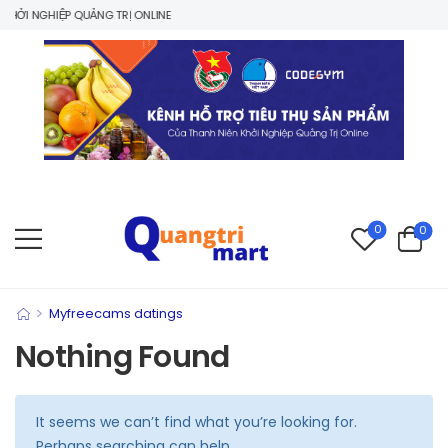
ỞI NGHIỆP QUẢNG TRỊ ONLINE
0
0
>
Myfreecams datings
Nothing Found
It seems we can’t find what you’re looking for.
Perhaps searching can help.