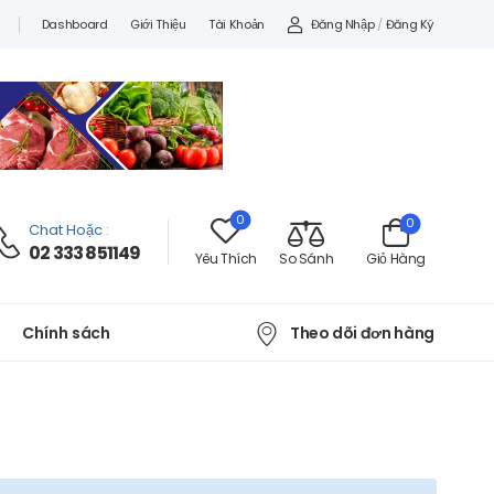
Đăng Nhập
/
Đăng Ký
Dashboard
Giới Thiệu
Tài Khoản
0
0
Chat Hoặc
:
02 333 851149
Yêu Thích
So Sánh
Giỏ Hàng
Theo dõi đơn hàng
Chính sách