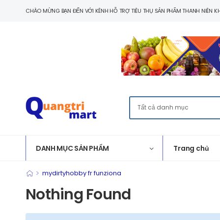
CHÀO MỪNG BẠN ĐẾN VỚI KÊNH HỖ TRỢ TIÊU THỤ SẢN PHẨM THANH NIÊN KH
DANH MỤC SẢN PHẨM
Trang chủ
>
mydirtyhobby fr funziona
Nothing Found