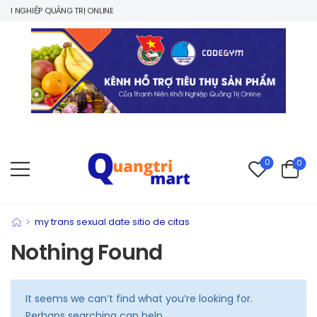
I NGHIỆP QUẢNG TRỊ ONLINE
0
0
>
my trans sexual date sitio de citas
Nothing Found
It seems we can’t find what you’re looking for.
Perhaps searching can help.