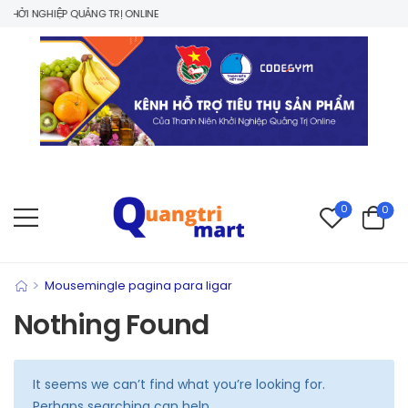
HỞI NGHIỆP QUẢNG TRỊ ONLINE
0
0
>
Mousemingle pagina para ligar
Nothing Found
It seems we can’t find what you’re looking for.
Perhaps searching can help.