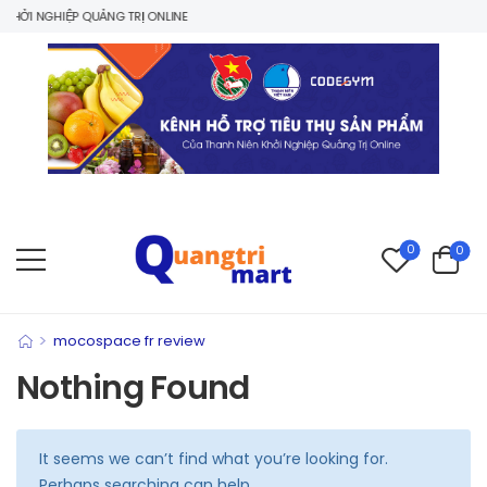
HỞI NGHIỆP QUẢNG TRỊ ONLINE
0
0
>
mocospace fr review
Nothing Found
It seems we can’t find what you’re looking for.
Perhaps searching can help.