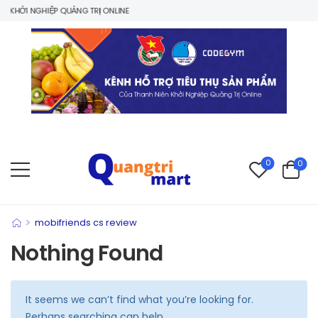
KHỞI NGHIỆP QUẢNG TRỊ ONLINE
0
0
>
mobifriends cs review
Nothing Found
It seems we can’t find what you’re looking for.
Perhaps searching can help.