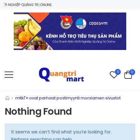
I NGHIỆP QUẢNG TRỊ ONLINE
0
0
>
mitkГ¤ ovat parhaat postimyynti morsiamen sivustot
Nothing Found
It seems we can’t find what you’re looking for.
Perhaps searching can help.