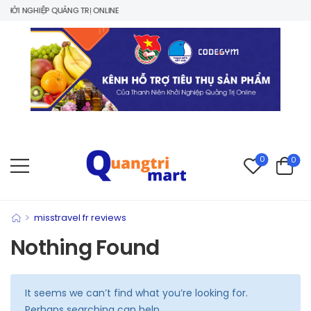
ỞI NGHIỆP QUẢNG TRỊ ONLINE
0
0
>
misstravel fr reviews
Nothing Found
It seems we can’t find what you’re looking for.
Perhaps searching can help.