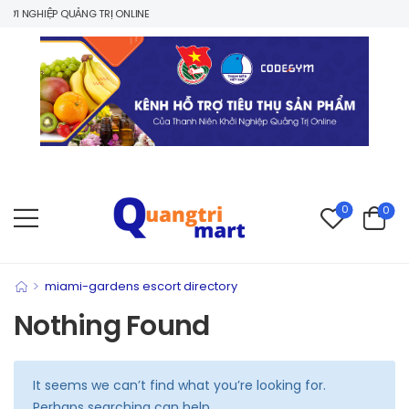
I NGHIỆP QUẢNG TRỊ ONLINE
0
0
>
miami-gardens escort directory
Nothing Found
It seems we can’t find what you’re looking for.
Perhaps searching can help.