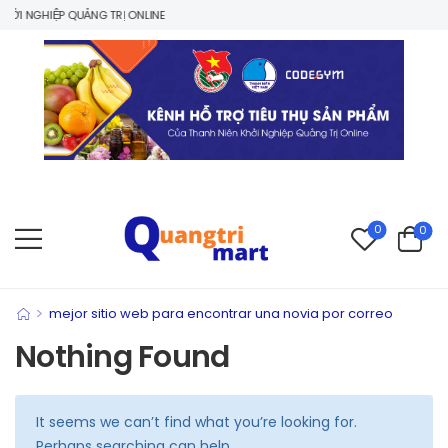
I NGHIỆP QUẢNG TRỊ ONLINE
0
0
>
mejor sitio web para encontrar una novia por correo
Nothing Found
It seems we can’t find what you’re looking for.
Perhaps searching can help.