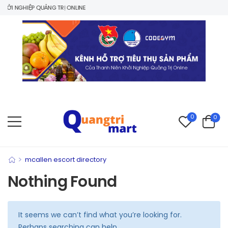
ỞI NGHIỆP QUẢNG TRỊ ONLINE
0
0
>
mcallen escort directory
Nothing Found
It seems we can’t find what you’re looking for.
Perhaps searching can help.