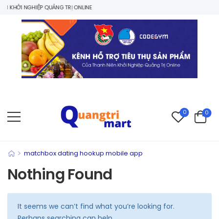
 KHỞI NGHIỆP QUẢNG TRỊ ONLINE
0
0
>
matchbox dating hookup mobile app
Nothing Found
It seems we can’t find what you’re looking for.
Perhaps searching can help.